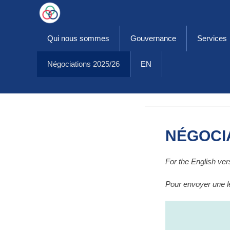
Primary Menu
Skip
to
content
Qui nous sommes
Gouvernance
Services
Négociations 2025/26
EN
NÉGOCIA
For the English ver
Pour envoyer une let