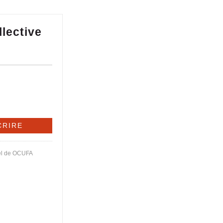
lective
el de OCUFA