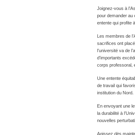
Joignez-vous à l’A
pour demander au co
entente qui profite
Les membres de l’AP
sacrifices ont plac
l’université va de 
d’importants excéde
corps professoral,
Une entente équitab
de travail qui favo
institution du Nord.
En envoyant une let
la durabilité à l’Un
nouvelles perturbat
Agissez dès mainte