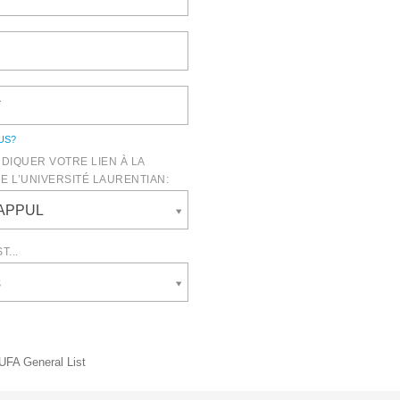
US
?
NDIQUER VOTRE LIEN À LA
 L’UNIVERSITÉ LAURENTIAN:
'APPUL
...
s
FA General List