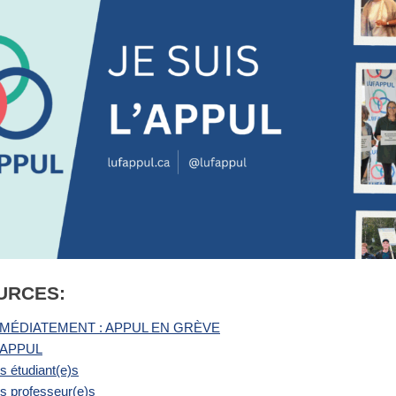
URCES:
MMÉDIATEMENT : APPUL EN GRÈVE
 l’APPUL
s étudiant(e)s
s professeur(e)s