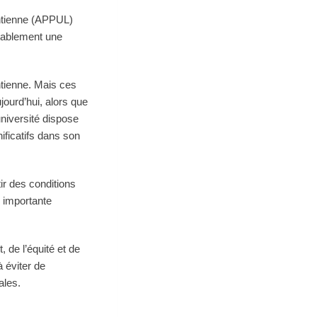
entienne (APPUL)
itablement une
ntienne. Mais ces
jourd’hui, alors que
université dispose
ificatifs dans son
ir des conditions
e importante
 de l’équité et de
à éviter de
tales.