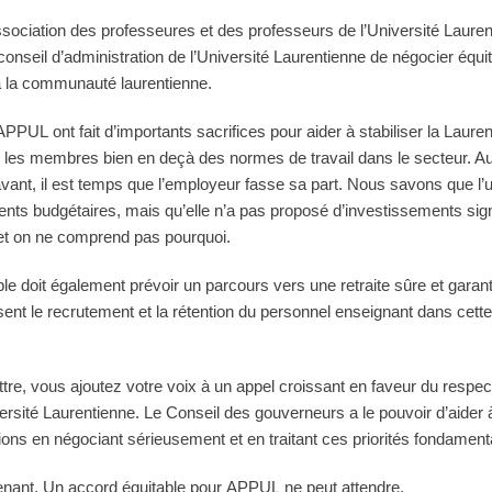
ssociation des professeures et des professeurs de l’Université Laur
nseil d’administration de l’Université Laurentienne de négocier équ
 à la communauté laurentienne.
PUL ont fait d’importants sacrifices pour aider à stabiliser la Laure
é les membres bien en deçà des normes de travail dans le secteur. Au
l’avant, il est temps que l’employeur fasse sa part. Nous savons que l’
nts budgétaires, mais qu’elle n’a pas proposé d’investissements sign
 et on ne comprend pas pourquoi.
le doit également prévoir un parcours vers une retraite sûre et garant
risent le recrutement et la rétention du personnel enseignant dans cett
tre, vous ajoutez votre voix à un appel croissant en faveur du respect,
iversité Laurentienne. Le Conseil des gouverneurs a le pouvoir d’aider 
ions en négociant sérieusement et en traitant ces priorités fondamen
nant. Un accord équitable pour APPUL ne peut attendre.