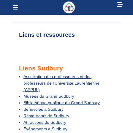
Sh
Menu
Hea
Association des
Sid
professeures et
Con
Liens et ressources
professeurs de
l'Université
Laurentienne
Liens Sudbury
Association des professeures et des
professeurs de l’Université Laurentienne
(APPUL)
Musées du Grand Sudbury
Bibliothèque publique du Grand Sudbury
Bénévoles à Sudbury
Restaurants de Sudbury
Attractions de Sudbury
Événements à Sudbury