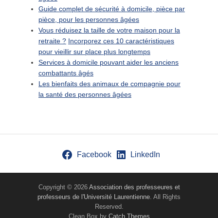
Guide complet de sécurité à domicile, pièce par
pièce, pour les personnes âgées
Vous réduisez la taille de votre maison pour la
retraite ?
Incorporez ces 10 caractéristiques
pour vieillir sur place plus longtemps
Services à domicile pouvant aider les anciens
combattants âgés
Les bienfaits des animaux de compagnie pour
la santé des personnes âgées
Facebook
LinkedIn
Copyright © 2026
Association des professeures et
professeurs de l'Université Laurentienne
. All Rights
Reserved.
Clean Box by
Catch Themes